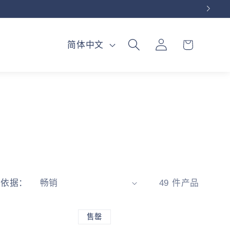
购
登
语
物
简体中文
录
车
言
序依据：
49 件产品
售罄