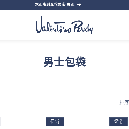
欢迎来到瓦伦蒂诺·鲁迪
收
男士包袋
藏
:
排
促销
促销