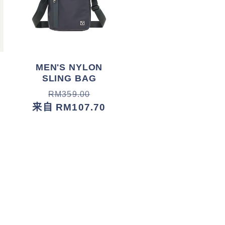
G
MEN'S NYLON
SLING BAG
常
促
RM359.00
规
销
来自 RM107.70
价
价
格