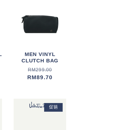
L
MEN VINYL
CLUTCH BAG
常
促
RM299.00
规
销
RM89.70
价
价
格
促销