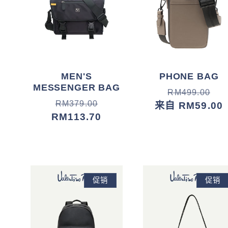
MEN'S
PHONE BAG
MESSENGER BAG
常
促
RM499.00
常
促
RM379.00
规
销
来自 RM59.00
规
销
RM113.70
价
价
价
价
格
格
促销
促销