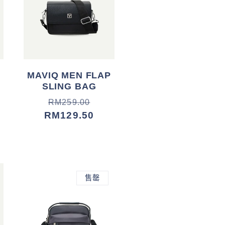
MAVIQ MEN FLAP
SLING BAG
常
促
RM259.00
规
销
RM129.50
价
价
格
售罄