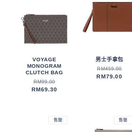
VOYAGE
男士手拿包
MONOGRAM
常
促
RM459.00
CLUTCH BAG
规
销
RM79.00
常
促
RM99.00
价
价
规
销
RM69.30
格
价
价
格
售罄
售罄