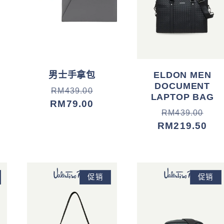
男士手拿包
ELDON MEN
DOCUMENT
常
促
RM439.00
LAPTOP BAG
规
销
RM79.00
常
促
RM439.00
价
价
规
销
RM219.50
格
价
价
格
促销
促销