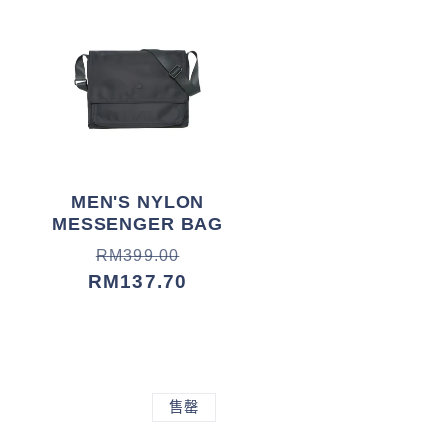
MEN'S NYLON
MESSENGER BAG
常
促
RM399.00
规
销
RM137.70
价
价
格
售罄