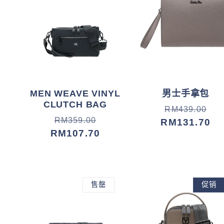
MEN WEAVE VINYL
男士手拿包
CLUTCH BAG
常
促
RM439.00
常
促
RM359.00
规
销
RM131.70
规
销
RM107.70
价
价
价
价
格
格
售罄
促销