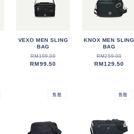
VEXO MEN SLING
KNOX MEN SLIN
BAG
BAG
常
促
常
促
RM199.00
RM259.00
规
销
RM99.50
规
销
RM129.50
价
价
价
价
格
格
售罄
售罄