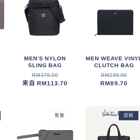
MEN'S NYLON
MEN WEAVE VINY
SLING BAG
CLUTCH BAG
常
促
常
促
RM379.00
RM299.00
规
销
来自 RM113.70
规
销
RM89.70
价
价
价
价
格
格
售罄
促销